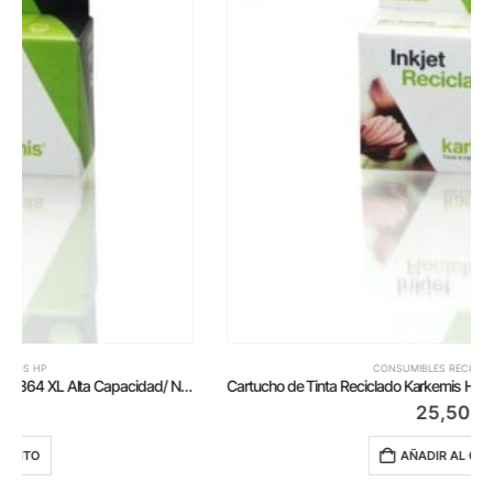
CONSUMIBLES RECICLADOS HP
Cartucho de Tinta Reciclado Karkemis HP nº920 XL Alta Capacidad Multipack/ Negro/ Cian/ Amarillo/ Magenta
25,50
€
AÑADIR AL CARRITO