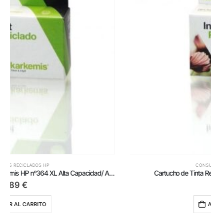
CONSUMIBLES RECICLADOS HP
Cartucho de Tinta Reciclado Karkemis HP nº28/ Tricolor
14,75
€
AÑADIR AL CARRITO