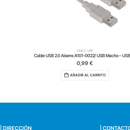
CABLE USB
Cable USB 2.0 Impresora Aisens A101-0007/ USB Tipo-B Macho – USB Macho/ Hasta 2.5W/ 60Mbps/ 3m/ Negro
0,99
€
AÑADIR AL CARRITO
| DIRECCIÓN
| CONTACT