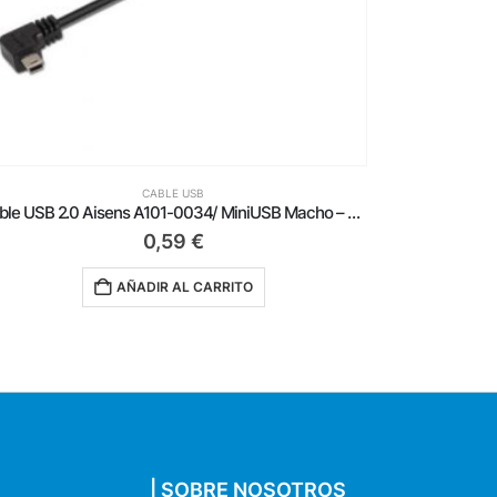
CABLE USB
Cable USB 2.0 Aisens A101-0034/ MiniUSB Macho – USB Hembra/ Hasta 2.5W/ 60Mbps/ 15cm/ Negro
0,59
€
AÑADIR AL CARRITO
| SOBRE NOSOTROS