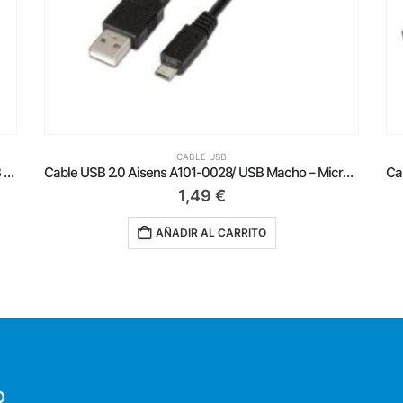
CABLE USB
Cable USB 2.0 Aisens A101-0022/ USB Macho – USB Macho/ Hasta 2.5W/ 60Mbps/ 2m/ Beige
Cable USB 2.0 Aisens A101-0028/ USB Macho – MicroUSB Macho/ Hasta 2.5W/ 60Mbps/ 1.8m/ Negro
1,49
€
AÑADIR AL CARRITO
O