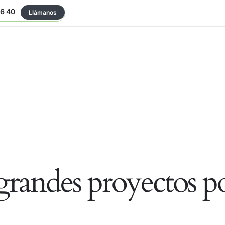
06 40
Llámanos
randes proyectos po