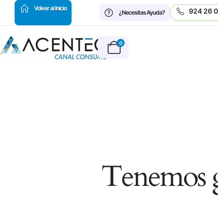
HOT
Volver al Inicio
924 26 
¿Necesitas Ayuda?
0
Tenemos g