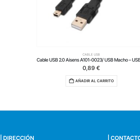
CABLE USB
Cable USB 2.0 Aisens A101-0023/ USB Macho – USB Mini Macho/ Hasta 2.5W/ 60Mbps/ 50cm/ Negro
0,79
€
AÑADIR AL CARRITO
| DIRECCIÓN
| CONTACT