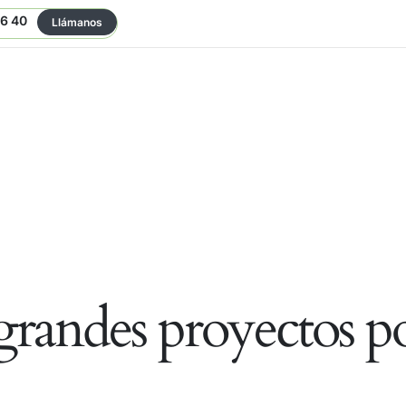
06 40
Llámanos
randes proyectos po