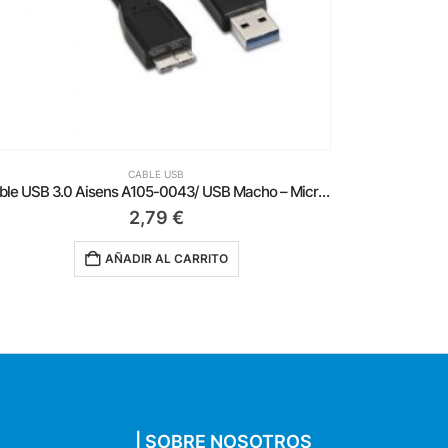
CABLE USB
Cable USB 2.0 Tipo-C Aisens A107-0051/ USB Tipo-C Macho – USB Macho/ Hasta 9W/ 625Mbps/ 1m/ Negro
2,29
€
AÑADIR AL CARRITO
| SOBRE NOSOTROS