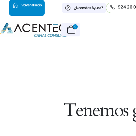
HOT
Volver al Inicio
924 26 
¿Necesitas Ayuda?
0
Tenemos g