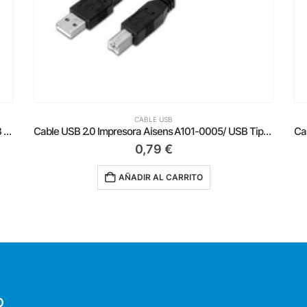
CABLE USB
Cable USB 2.0 Impresora Aisens A101-0005/ USB Tipo-B Macho – USB Macho/ Hasta 2.5W/ 60Mbps/ 1m/ Negro
Cable USB 3.0 Aisens A105-0043/ USB Macho – MicroUSB Macho/ Hasta 9W/ 625Mbps/ 1m/ Negro
2,79
€
AÑADIR AL CARRITO
O