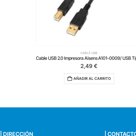
CABLE USB
Cable USB 2.0 Impresora Aisens A101-0005/ USB Tipo-B Macho – USB Macho/ Hasta 2.5W/ 60Mbps/ 1m/ Negro
2,49
€
AÑADIR AL CARRITO
| DIRECCIÓN
| CONTACT