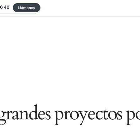
06 40
Llámanos
randes proyectos po