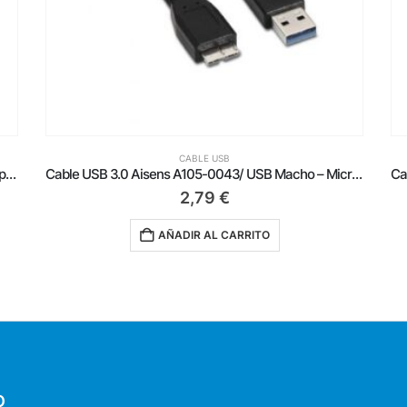
CABLE USB
Cable USB 2.0 Impresora Aisens A101-0009/ USB Tipo-B Macho – USB Macho/ Hasta 2.5W/ 60Mbps/ 2m/ Negro
Cable USB 3.0 Aisens A105-0043/ USB Macho – MicroUSB Macho/ Hasta 9W/ 625Mbps/ 1m/ Negro
2,79
€
AÑADIR AL CARRITO
O