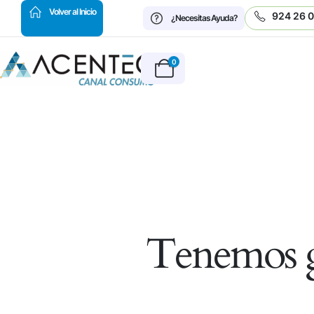
HOT
Volver al Inicio
924 26 
¿Necesitas Ayuda?
0
Tenemos g