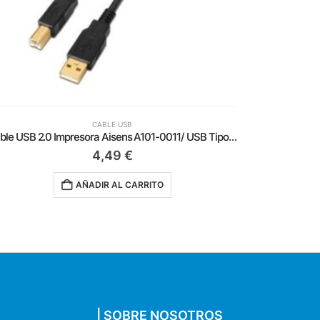
CABLE USB
Cable USB 2.0 Impresora Aisens A101-0011/ USB Tipo-B Macho – USB Macho/ Hasta 2.5W/ 60Mbps/ 5m/ Negro
4,49
€
AÑADIR AL CARRITO
| SOBRE NOSOTROS