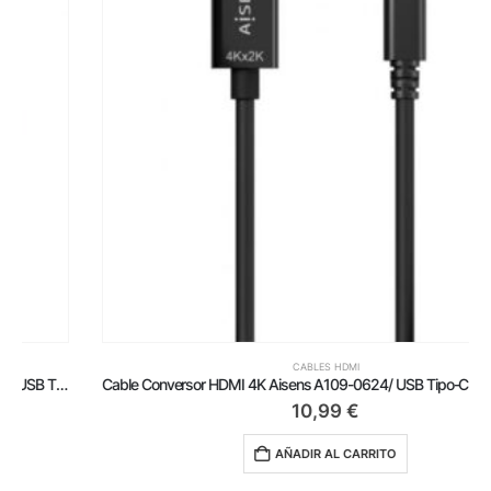
CABLES HDMI
Cable Conversor HDMI 4K Aisens A109-0624/ USB Tipo-C Macho – HDMI Macho/ Hasta 27W/ 1250Mbps/ 1.8m/ Negro
10,99
€
AÑADIR AL CARRITO