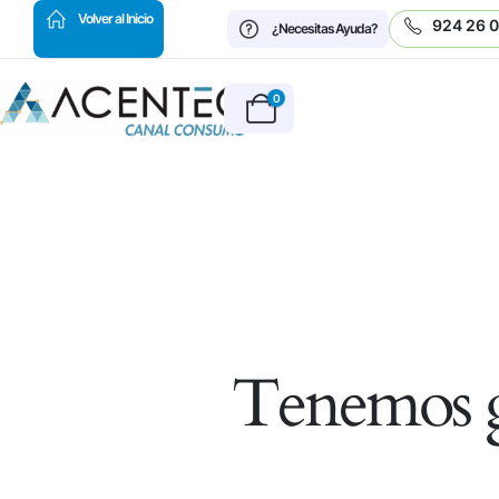
HOT
Volver al Inicio
924 26 
¿Necesitas Ayuda?
0
Tenemos g