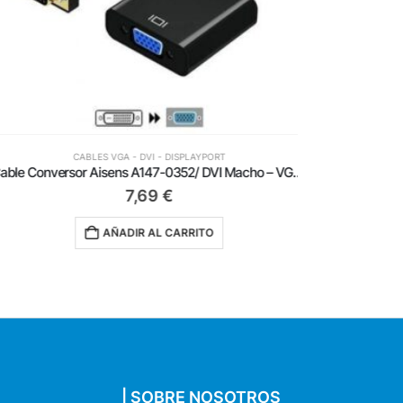
CABLES VGA - DVI - DISPLAYPORT
Cable Conversor Aisens A147-0352/ DVI Macho – VGA Hembra
7,69
€
AÑADIR AL CARRITO
| SOBRE NOSOTROS