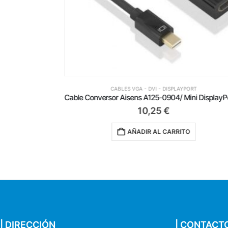
CABLES VGA - DVI - DISPLAYPORT
Cable Conversor Aisens A125-0889/ Mini DisplayPort Macho – HDMI 4K Macho/ 3m/ Negro
10,25
€
AÑADIR AL CARRITO
| DIRECCIÓN
| CONTACT