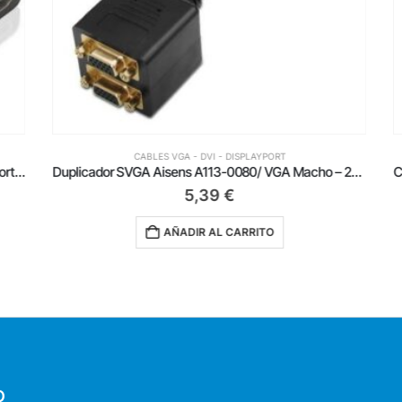
CABLES VGA - DVI - DISPLAYPORT
Cable Conversor Aisens A125-0904/ Mini DisplayPort Macho – HDMI Hembra/ 15cm/ Negro
Duplicador SVGA Aisens A113-0080/ VGA Macho – 2x VGA Hembra
5,39
€
AÑADIR AL CARRITO
O