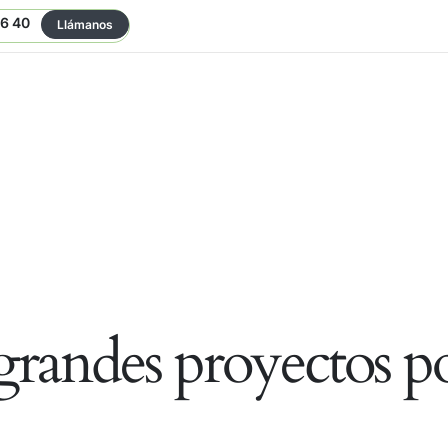
06 40
Llámanos
randes proyectos po