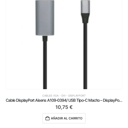
CABLES VGA - DVI - DISPLAYPORT
Cable DisplayPort Aisens A109-0394/ USB Tipo-C Macho – DisplayPort Macho/ Hasta 27W/ 1250Mbps/ 80cm/ Negro
10,75
€
AÑADIR AL CARRITO