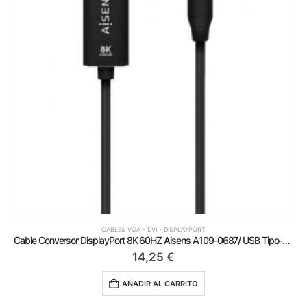
CABLES VGA - DVI - DISPLAYPORT
Cable Conversor DisplayPort 8K 60HZ Aisens A109-0687/ USB Tipo-C Macho – Displayport Macho/ Hasta 27W/ 1250Mbps/ 1.8m/ Negro
14,25
€
AÑADIR AL CARRITO