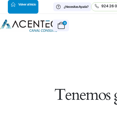
HOT
Volver al Inicio
924 26 
¿Necesitas Ayuda?
0
Tenemos g