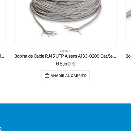
BOBINAS
Bobina de Cable RJ45 UTP Aisens A133-0209 Cat.5e/ 305m/ Gris
Bobina de Cable RJ45 FTP Aisens A136-0282 Cat.6/ 305m/ Gris
195,00
€
AÑADIR AL CARRITO
O