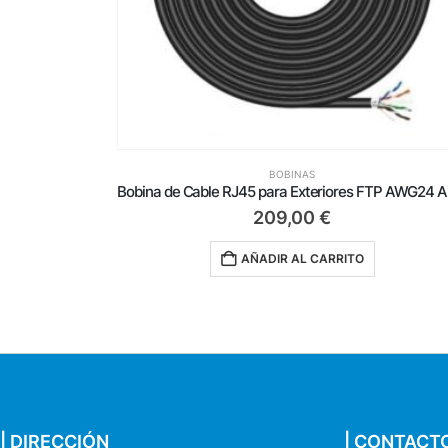
BOBINAS
Bobina de Cable RJ45 para Exteriores FTP AWG24 Aisens A135-0674 Cat.6/ 305m/ Impermeable/ Negro
65,50
€
AÑADIR AL CARRITO
| DIRECCIÓN
| CONTACT