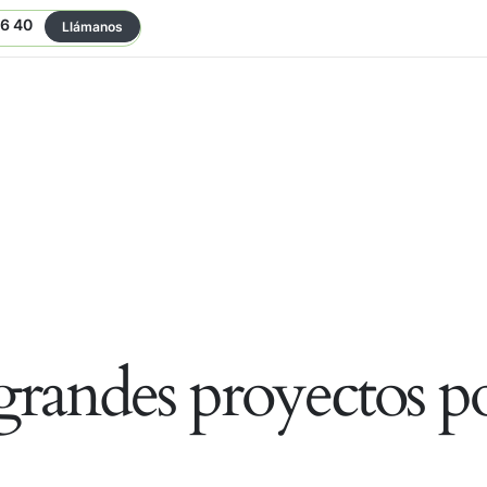
06 40
Llámanos
randes proyectos po