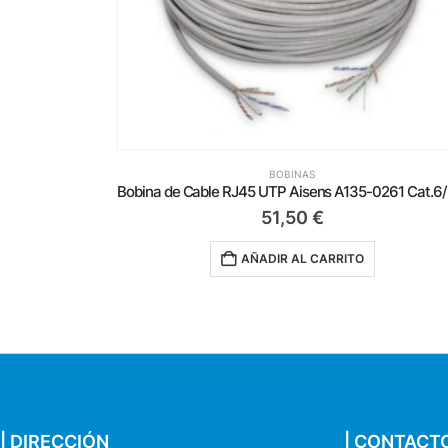
BOBINAS
Bobina de Cable RJ45 UTP Aisens A135-0261 Cat.6/ 100m/ Gris
33,75
€
AÑADIR AL CARRITO
| DIRECCIÓN
| CONTACT