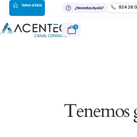
HOT
Volver al Inicio
924 26 
¿Necesitas Ayuda?
0
Tenemos g