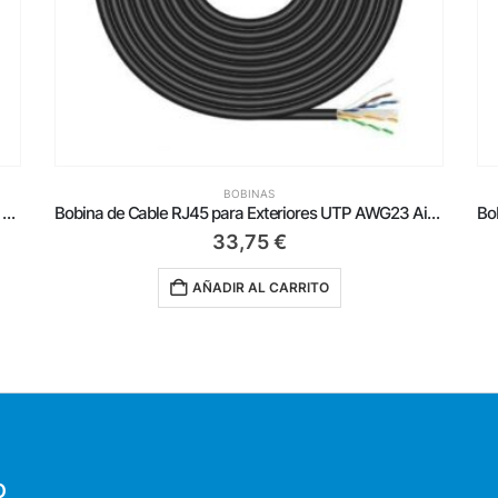
BOBINAS
Bobina de Cable RJ45 para Exteriores UTP AWG23 Aisens A135-0675 Cat.6/ 100m/ Impermeable/ Negro
Bobina de Cable RJ45 SFTP AWG23 LSZH CPR Dca Aisens A146-0666 Cat.7/ 500m/ Azul
499,00
€
AÑADIR AL CARRITO
O