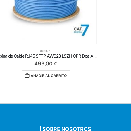
BOBINAS
Bobina de Cable RJ45 para Exteriores UTP AWG23 Aisens A135-0751 Cat.6/ 305m/ Impermeable/ Negro
98,50
€
AÑADIR AL CARRITO
| SOBRE NOSOTROS