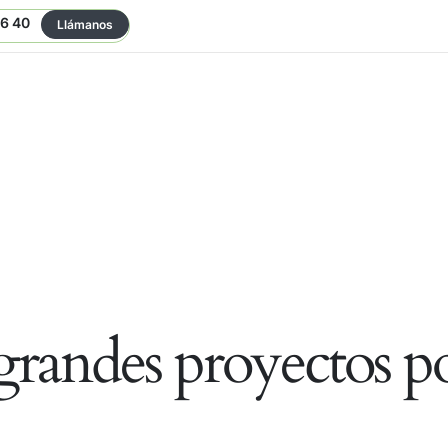
06 40
Llámanos
randes proyectos po