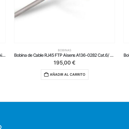
BOBINAS
Bobina de Cable RJ45 FTP Aisens A136-0282 Cat.6/ 305m/ Gris
Bobina de Cable RJ45 SFTP AWG23 LSZH CPR Dca Aisens A146-0666 Cat.7/ 500m/ Azul
499,00
€
AÑADIR AL CARRITO
O