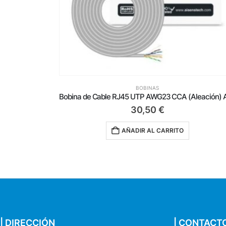
BOBINAS
Bobina de Cable RJ45 UTP AWG23 CCA (Aleación) Aisens A135-0660 Cat.6/ 100m/ Gris
195,00
€
AÑADIR AL CARRITO
| DIRECCIÓN
| CONTACT