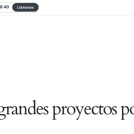
06 40
Llámanos
randes proyectos po