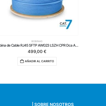
BOBINAS
Bobina de Cable RJ45 para Exteriores UTP AWG23 Aisens A135-0675 Cat.6/ 100m/ Impermeable/ Negro
33,75
€
AÑADIR AL CARRITO
| SOBRE NOSOTROS