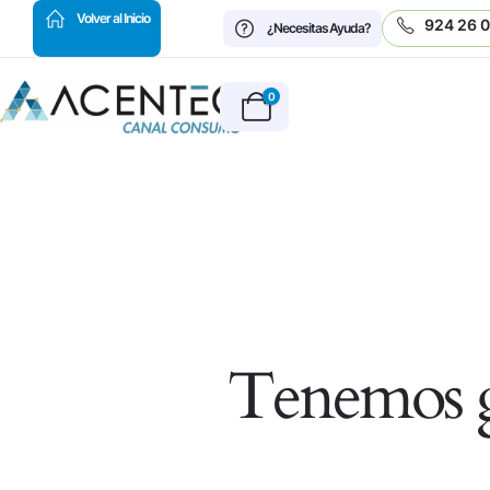
HOT
Volver al Inicio
924 26 
¿Necesitas Ayuda?
0
Tenemos g