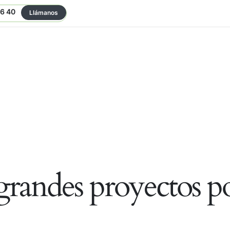
06 40
Llámanos
randes proyectos po