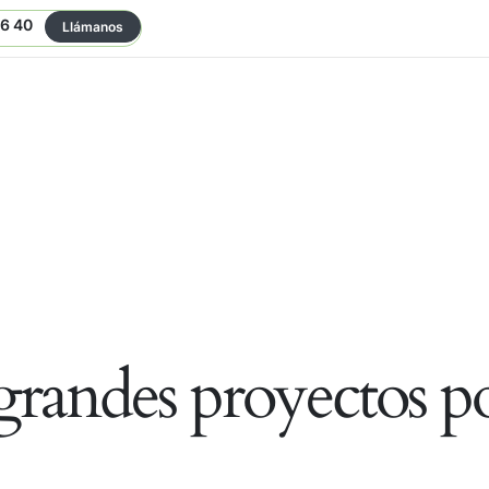
06 40
Llámanos
randes proyectos po