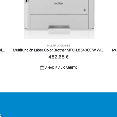
MULTIFUNCIONES
Multifunción Láser Color Brother MFC-L8340CDW WiFi/ Fax/ Dúplex/ Blanca
Multifunción Láser Color Brother MFC-L8690CDW WiFi/ Fax/ Dúplex/ Blanca
442,65
€
AÑADIR AL CARRITO
O