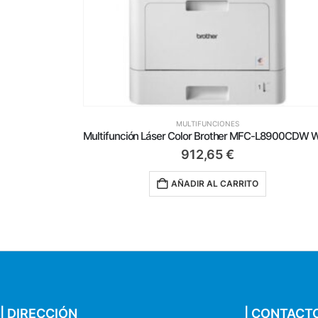
MULTIFUNCIONES
Multifunción Láser Color Brother MFC-L8900CDW WiFi/ Fax/ Dúplex/ Blanca
482,65
€
O
AÑADIR AL CARRITO
| DIRECCIÓN
| CONTACT