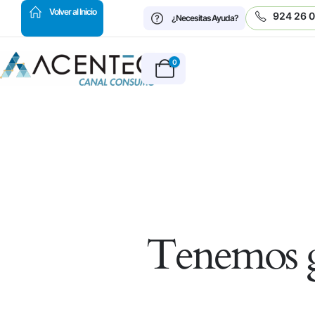
HOT
Volver al Inicio
924 26 
¿Necesitas Ayuda?
0
Tenemos g