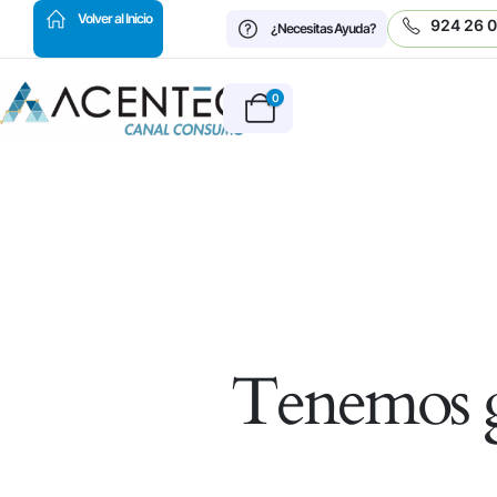
HOT
Volver al Inicio
924 26 
¿Necesitas Ayuda?
0
Tenemos g