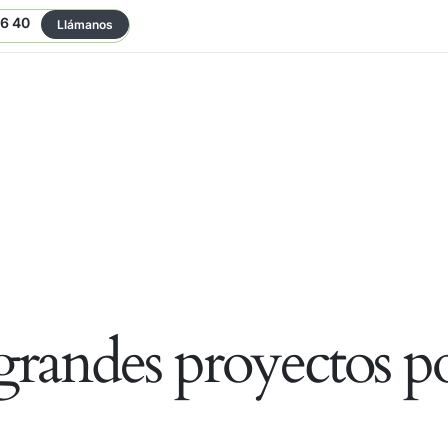
06 40
Llámanos
randes proyectos po