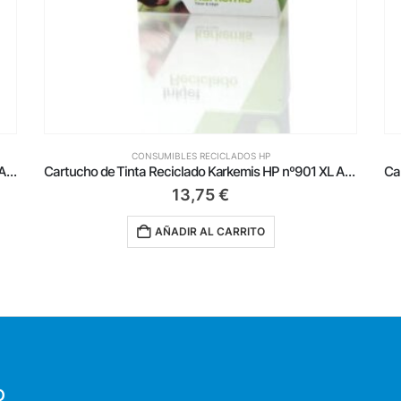
CONSUMIBLES RECICLADOS HP
Cartucho de Tinta Reciclado Karkemis HP nº901 XL Alta Capacidad/ Negro
Cartucho de Tinta Reciclado Karkemis HP nº338/ Negro
9,79
€
AÑADIR AL CARRITO
O