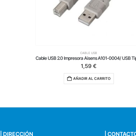
CABLE USB
Cable USB 2.0 Impresora Aisens A101-0004/ USB Tipo-B Macho – USB Macho/ Hasta 2.5W/ 60Mbps/ 4.5m/ Beige
1,39
€
O
AÑADIR AL CARRITO
| DIRECCIÓN
| CONTACT