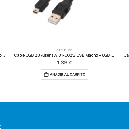
CABLE USB
Cable USB 2.0 Aisens A101-0025/ USB Macho – USB Mini/ Hasta 2.5W/ 60Mbps/ 1.8m/ Negro
Cable USB 2.0 Aisens A101-0022/ USB Macho – USB Macho/ Hasta 2.5W/ 60Mbps/ 2m/ Beige
0,99
€
AÑADIR AL CARRITO
O