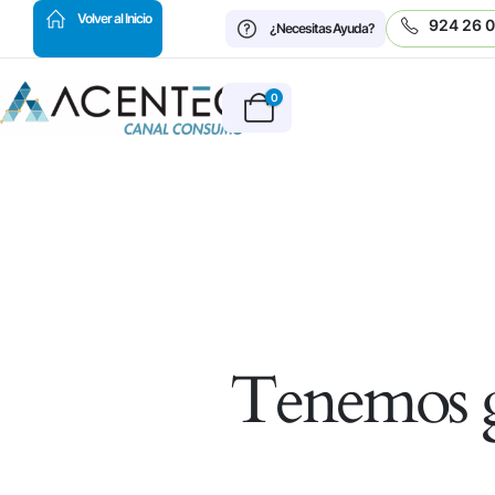
HOT
Volver al Inicio
924 26 
¿Necesitas Ayuda?
0
Tenemos g