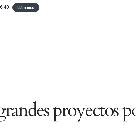
06 40
Llámanos
randes proyectos po