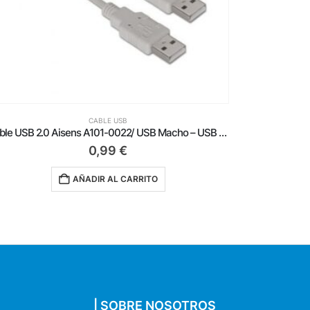
CABLE USB
Cable USB 2.0 Impresora Aisens A101-0008/ USB Tipo-B Macho – USB Macho/ Hasta 2.5W/ 60Mbps/ 4.5m/ Negro
1,59
€
AÑADIR AL CARRITO
| SOBRE NOSOTROS