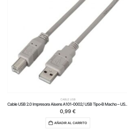
CABLE USB
Cable USB 2.0 Impresora Aisens A101-0002/ USB Tipo-B Macho – USB Macho/ Hasta 2.5W/ 60Mbps/ 1.8m/ Beige
0,99
€
AÑADIR AL CARRITO