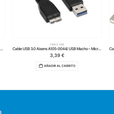
CABLE USB
Cable USB 3.0 Aisens A105-0044/ USB Macho – MicroUSB Macho/ Hasta 9W/ 625Mbps/ 2m/ Negro
Cable USB 2.0 Aisens A101-0027/ USB Macho – MicroUSB Macho/ Hasta 2.5W/ 60Mbps/ 80cm/ Negro
1,19
€
AÑADIR AL CARRITO
O