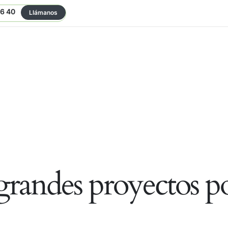
06 40
Llámanos
randes proyectos po