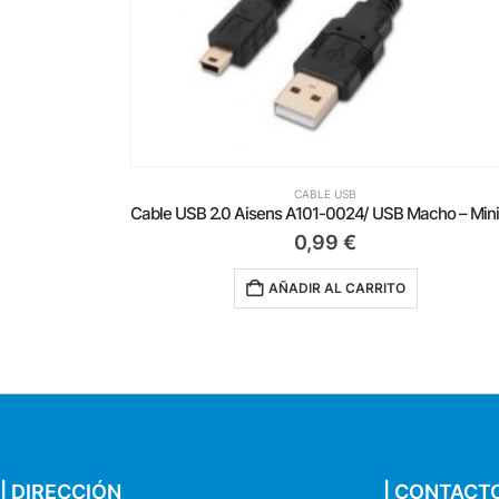
CABLE USB
Cable USB 2.0 Aisens A101-0024/ USB Macho – MiniUSB Macho/ Hasta 2.5W/ 60Mbps/ 1m/ Negro
3,39
€
AÑADIR AL CARRITO
| DIRECCIÓN
| CONTACT