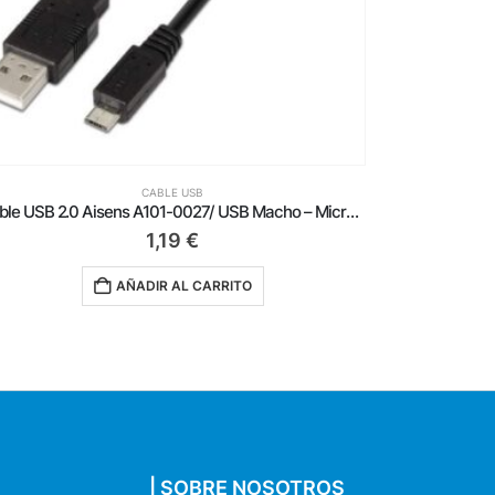
CABLE USB
Cable USB 2.0 Tipo-C Aisens A107-0051/ USB Tipo-C Macho – USB Macho/ Hasta 9W/ 625Mbps/ 1m/ Negro
2,29
€
AÑADIR AL CARRITO
| SOBRE NOSOTROS