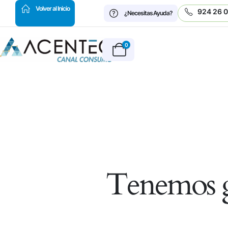
HOT
Volver al Inicio
924 26 
¿Necesitas Ayuda?
0
Tenemos g