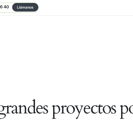
06 40
Llámanos
randes proyectos po