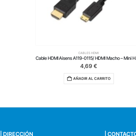
CABLES HDMI
Cable Conversor HDMI 4K Aisens A109-0623/ USB Tipo-C Macho – HDMI Macho/ Hasta 27W/ 1250Mbps/ 80cm/ Negro
Cable HDMI Aisens
4,69
€
AÑADIR AL CARRITO
| DIRECCIÓN
| CONTACT