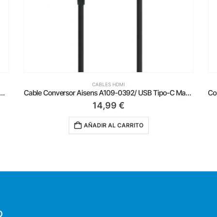
CABLES HDMI
 A119-0115/ HDMI Macho – Mini HDMI Macho/ Hasta 10W/ 720Mbps/ 3m/ Negro
Cable Conversor Aisens A109-0392/ USB Tipo-C Macho – HDMI Macho/ Hasta 27W/ 1250Mbps/ 80cm/ Negro
14,99
€
AÑADIR AL CARRITO
O