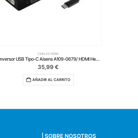
CABLES HDMI
Conversor USB Tipo-C Aisens A109-0679/ HDMI Hembra – VGA Hembra – DVI Hembra – DisplayPort Hembra/ 15cm/ Negro
35,99
€
AÑADIR AL CARRITO
| SOBRE NOSOTROS