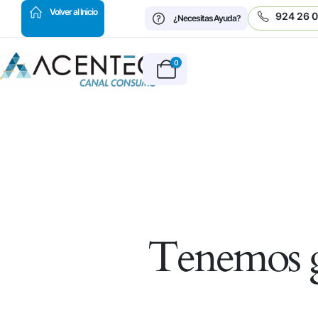
HOT
Volver al Inicio
924 26 
¿Necesitas Ayuda?
0
Tenemos g