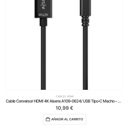
CABLES HDMI
Cable Conversor HDMI 4K Aisens A109-0624/ USB Tipo-C Macho – HDMI Macho/ Hasta 27W/ 1250Mbps/ 1.8m/ Negro
10,99
€
AÑADIR AL CARRITO