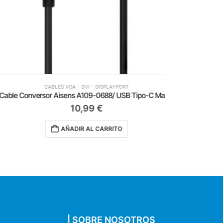
CABLES VGA - DVI - DISPLAYPORT
Cable Conversor Aisens A109-0688/ USB Tipo-C Macho – DisplayPort Macho/ Hasta 27W/ 1250Mbps/ 80cm/ Negro
10,99
€
AÑADIR AL CARRITO
| SOBRE NOSOTROS