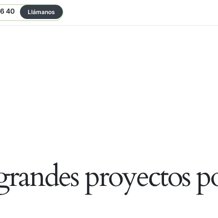
06 40
Llámanos
randes proyectos po