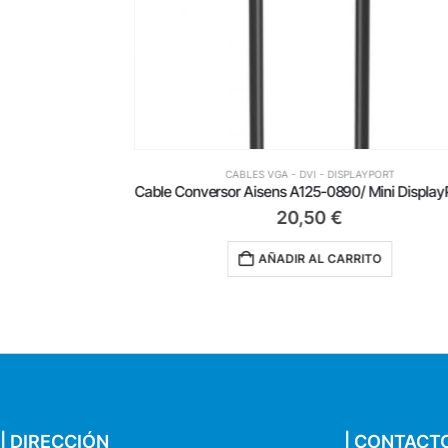
CABLES VGA - DVI - DISPLAYPORT
Conversor Aisens A125-0136/ Mini DisplayPort Macho – VGA Hembra/ 15cm/ Blanco
20,50
€
AÑADIR AL CARRITO
| DIRECCIÓN
| CONTACT