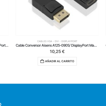
CABLES VGA - DVI - DISPLAYPORT
Cable Conversor Aisens A125-0890/ Mini DisplayPort Macho – HDMI 4K Macho/ 5m/ Negro
Cable Conversor Aisens A125-0905/ DisplayPort Macho – HDMI Hembra/ 15cm/ Negro
10,25
€
AÑADIR AL CARRITO
O