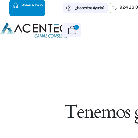
HOT
Volver al Inicio
924 26 
¿Necesitas Ayuda?
0
Tenemos g