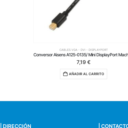
YPORT
CABLES VGA - DVI - DISPLAYPORT
Conversor Aisens A125-0135/ Mini DisplayPort Macho – VGA Hembra
10,25
€
TO
AÑADIR AL CARRITO
| DIRECCIÓN
| CONTACT