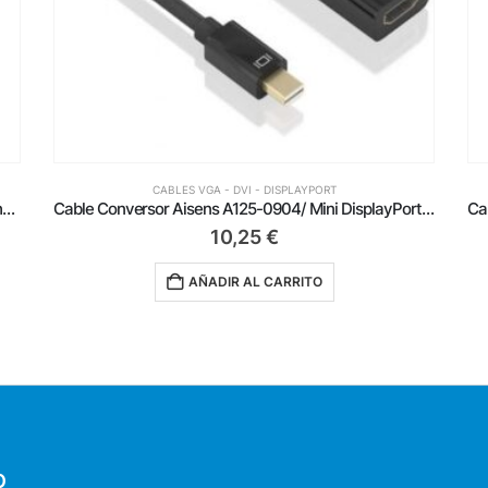
CABLES VGA - DVI - DISPLAYPORT
Cable Conversor Aisens A125-0904/ Mini DisplayPort Macho – HDMI Hembra/ 15cm/ Negro
Cable Conversor Aisens A109-0688/ USB Tipo-C Macho – DisplayPort Macho/ Hasta 27W/ 1250Mbps/ 80cm/ Negro
10,99
€
AÑADIR AL CARRITO
O