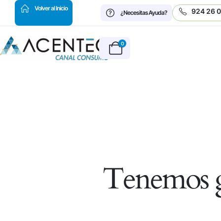
HOT
Volver al Inicio
924 26 
¿Necesitas Ayuda?
0
Tenemos g