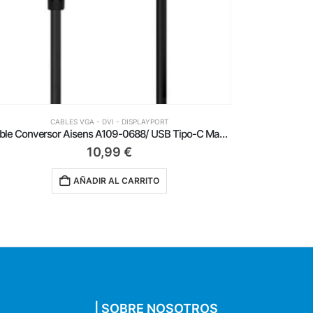
CABLES VGA - DVI - DISPLAYPORT
Cable Conversor Aisens A125-0137/ Mini DisplayPort Macho – HDMI Hembra/ 15cm/ Negro
6,49
€
AÑADIR AL CARRITO
| SOBRE NOSOTROS