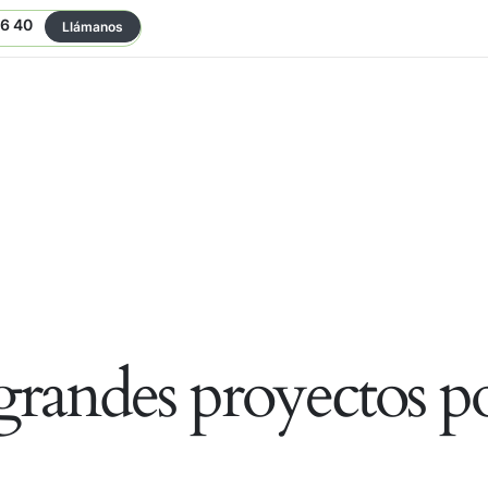
06 40
Llámanos
randes proyectos po