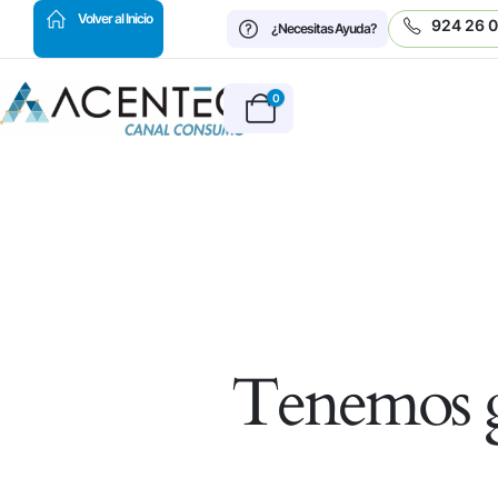
HOT
Volver al Inicio
924 26 
¿Necesitas Ayuda?
0
Tenemos g