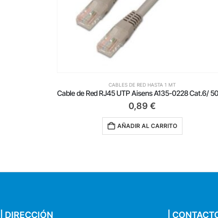
CABLES DE RED HASTA 1 MT
Cable de Red RJ45 UTP Aisens A133-0175 Cat.5e/ 30cm/ Gris
0,89
€
AÑADIR AL CARRITO
| DIRECCIÓN
| CONTACT