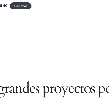
06 40
Llámanos
randes proyectos po