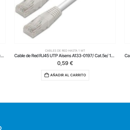
CABLES DE RED HASTA 1 MT
Cable de Red RJ45 UTP Aisens A135-0228 Cat.6/ 50cm/ Gris
Cable de Red RJ45 UTP Aisens A133-0197/ Cat.5e/ 1m/ Blanco
0,59
€
AÑADIR AL CARRITO
O