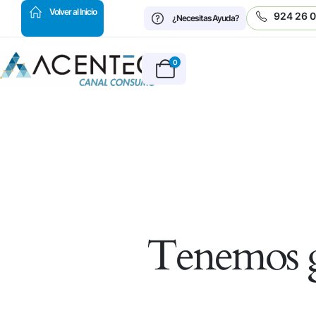
HOT
Volver al Inicio
924 26 
¿Necesitas Ayuda?
0
Tenemos g