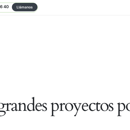
06 40
Llámanos
randes proyectos po