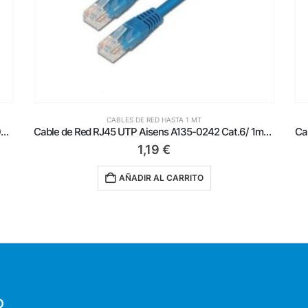
CABLES DE RED HASTA 1 MT
Cable de Red RJ45 UTP Aisens A135-0242 Cat.6/ 1m/ Azul
Cable de Red RJ45 UTP Aisens A135-0265 Cat.6/ 50cm/ Gris
0,99
€
AÑADIR AL CARRITO
O