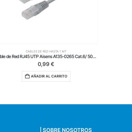
CABLES DE RED HASTA 1 MT
Cable de Red RJ45 UTP Aisens A135-0254/ Cat.6/ 1m/ Amarillo
1,19
€
AÑADIR AL CARRITO
| SOBRE NOSOTROS