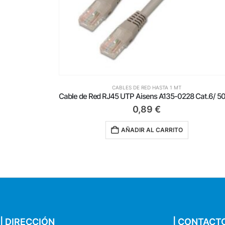
CABLES DE RED HASTA 1 MT
Cable de Red RJ45 UTP Aisens A135-0228 Cat.6/ 50cm/ Gris
1,19
€
AÑADIR AL CARRITO
| DIRECCIÓN
| CONTACT