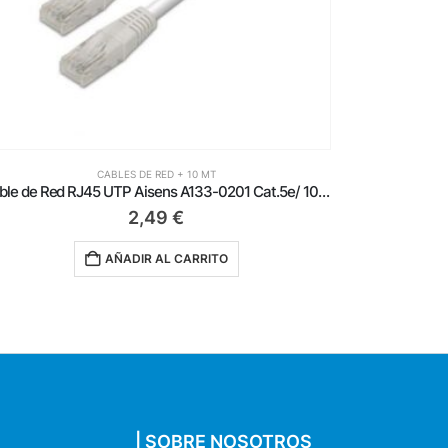
CABLES DE RED + 10 MT
Cable de Red RJ45 FTP Aisens A136-0278 Cat.6/ 10m/ Gris
5,99
€
AÑADIR AL CARRITO
| SOBRE NOSOTROS