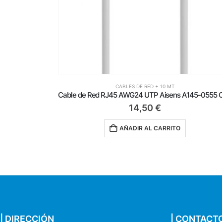
T
CABLES DE RED + 10 MT
Cable de Red RJ45 AWG24 UTP Aisens A145-0555 Cat.6A/ LSZH/ 20m/ Gris
10,25
€
TO
AÑADIR AL CARRITO
| DIRECCIÓN
| CONTACT