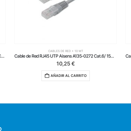
CABLES DE RED + 10 MT
Cable de Red RJ45 UTP Aisens A135-0272 Cat.6/ 15m/ Gris
Cable de Red RJ45 UTP Aisens A133-0201 Cat.5e/ 10m/ Blanco
2,49
€
AÑADIR AL CARRITO
O