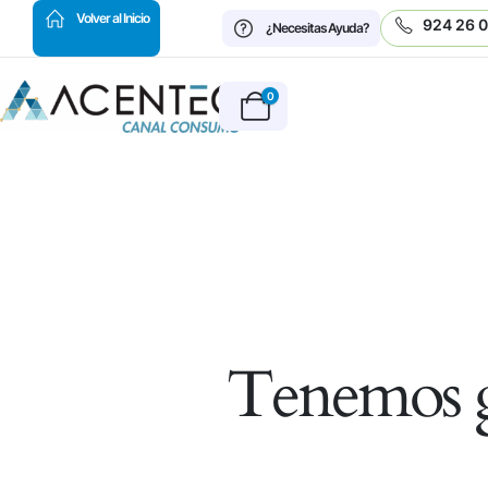
HOT
Volver al Inicio
924 26 
¿Necesitas Ayuda?
0
Tenemos g