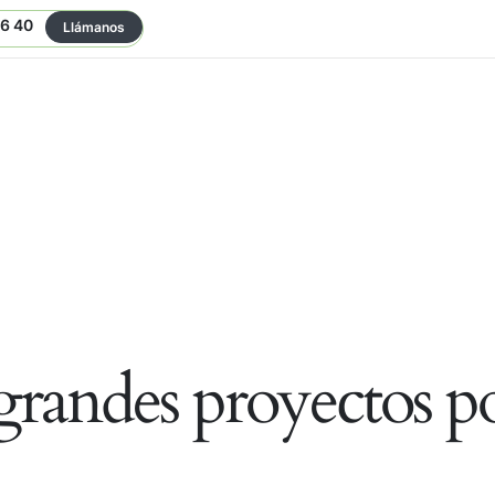
06 40
Llámanos
randes proyectos po