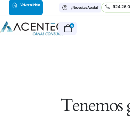
HOT
Volver al Inicio
924 26 
¿Necesitas Ayuda?
0
Tenemos g