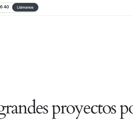
06 40
Llámanos
randes proyectos po