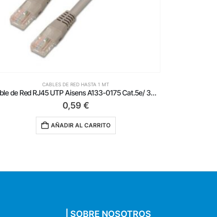
CABLES DE RED HASTA 1 MT
Cable de Red RJ45 UTP Aisens A133-0194 Cat.5e/ 1m/ Verde
0,59
€
AÑADIR AL CARRITO
| SOBRE NOSOTROS