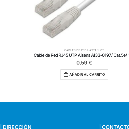
CABLES DE RED HASTA 1 MT
Cable de Red RJ45 UTP Aisens A133-0197/ Cat.5e/ 1m/ Blanco
0,59
€
AÑADIR AL CARRITO
| DIRECCIÓN
| CONTACT