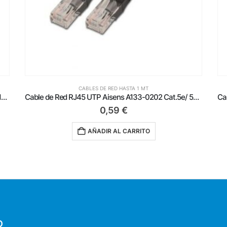
CABLES DE RED HASTA 1 MT
Cable de Red RJ45 UTP Aisens A133-0202 Cat.5e/ 50cm/ Negro
Cable de Red RJ45 UTP Aisens A133-0175 Cat.5e/ 30cm/ Gris
0,59
€
AÑADIR AL CARRITO
O