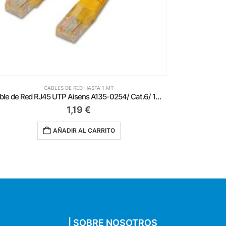
CABLES DE RED HASTA 1 MT
Cable de Red RJ45 UTP Aisens A135-0254/ Cat.6/ 1m/ Amarillo
1,19
€
AÑADIR AL CARRITO
| SOBRE NOSOTROS