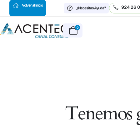
HOT
Volver al Inicio
924 26 
¿Necesitas Ayuda?
0
Tenemos g