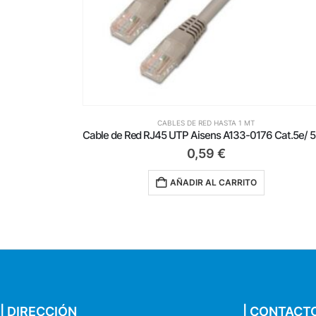
CABLES DE RED HASTA 1 MT
Cable de Red RJ45 UTP Aisens A133-0197/ Cat.5e/ 1m/ Blanco
Cable 
0,59
€
AÑADIR AL CARRITO
| DIRECCIÓN
| CONTACT