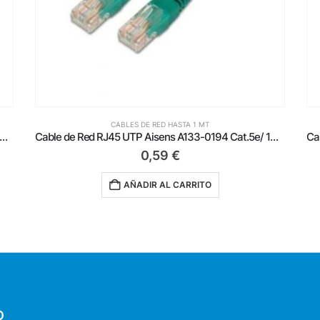
CABLES DE RED HASTA 1 MT
de Red RJ45 UTP Aisens A133-0176 Cat.5e/ 50cm/ Gris
Cable de Red RJ45 UTP Aisens A133-0194 Cat.5e/ 1m/ Verde
0,59
€
AÑADIR AL CARRITO
O