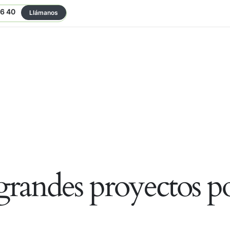
06 40
Llámanos
randes proyectos po