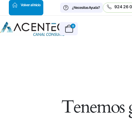
HOT
Volver al Inicio
924 26 
¿Necesitas Ayuda?
0
Tenemos g