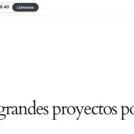
06 40
Llámanos
randes proyectos po