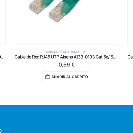
CABLES DE RED HASTA 1 MT
Cable de Red RJ45 UTP Aisens A133-0193 Cat.5e/ 50cm/ Verde
Cable de Red RJ45 UTP Aisens A135-0258/ Cat.6/ 1m/ Negro
1,19
€
AÑADIR AL CARRITO
O