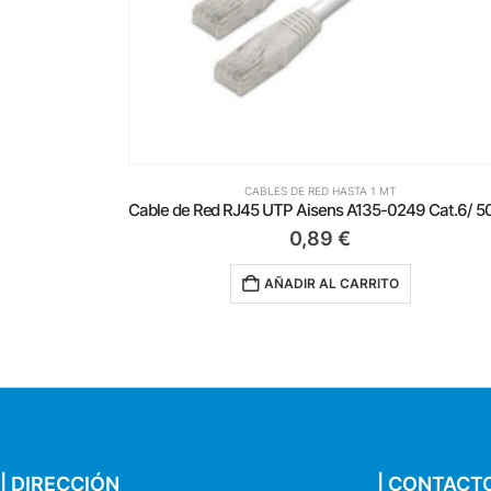
MT
CABLES DE RED HASTA 1 MT
Cable de Red RJ45 UTP Aisens A135-0249 Cat.6/ 50cm/ Blanco
0,59
€
TO
AÑADIR AL CARRITO
| DIRECCIÓN
| CONTACT