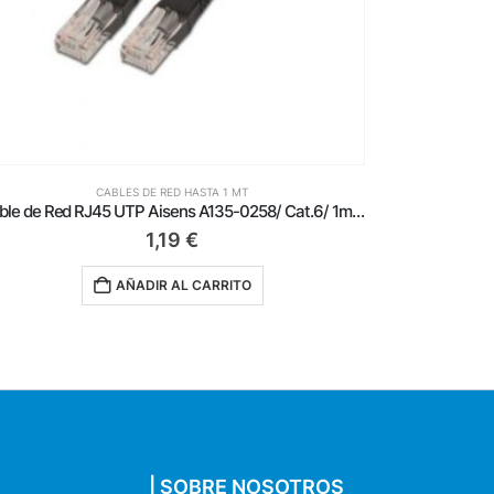
CABLES DE RED HASTA 1 MT
Cable de Red RJ45 UTP Aisens A133-0188 Cat.5e/ 1m/ Rojo
0,69
€
AÑADIR AL CARRITO
| SOBRE NOSOTROS