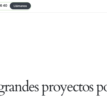
06 40
Llámanos
randes proyectos po