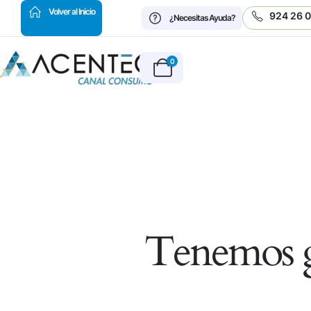
HOT
Volver al Inicio
924 26 
¿Necesitas Ayuda?
0
Tenemos g