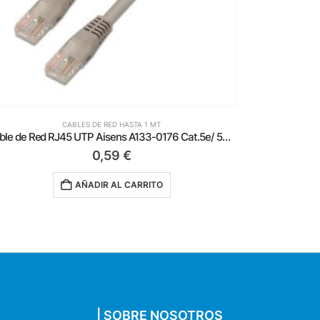
CABLES DE RED HASTA 1 MT
Cable de Red RJ45 UTP Aisens A133-0187 Cat.5e/ 50cm/ Rojo
0,59
€
AÑADIR AL CARRITO
| SOBRE NOSOTROS