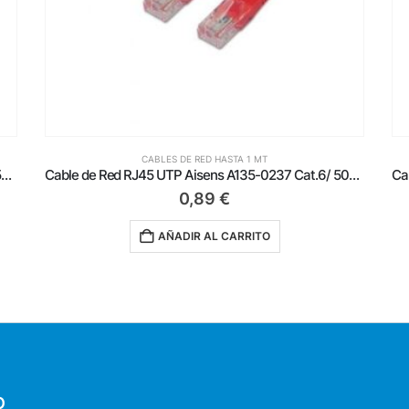
CABLES DE RED HASTA 1 MT
Cable de Red RJ45 UTP Aisens A135-0237 Cat.6/ 50cm/ Rojo
Cable de Red RJ45 UTP Aisens A133-0176 Cat.5e/ 50cm/ Gris
0,59
€
AÑADIR AL CARRITO
O