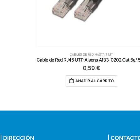
 1 MT
CABLES DE RED HASTA 1 MT
Cable de Red RJ45 UTP Aisens A133-0202 Cat.5e/ 50cm/ Negro
0,89
€
RITO
AÑADIR AL CARRITO
| DIRECCIÓN
| CONTACT