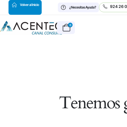
HOT
Volver al Inicio
924 26 
¿Necesitas Ayuda?
0
Tenemos g