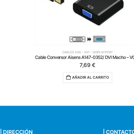
PLAYPORT
CABLES VGA - DVI - DISPLAYPORT
Cable Conversor Aisens A147-0352/ DVI Macho – VGA Hembra
10,75
€
RITO
AÑADIR AL CARRITO
| DIRECCIÓN
| CONTACT