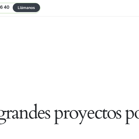
06 40
Llámanos
randes proyectos po