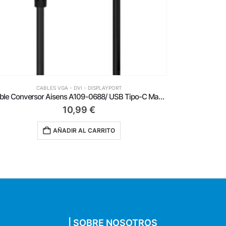
CABLES VGA - DVI - DISPLAYPORT
Conversor Aisens A125-0135/ Mini DisplayPort Macho – VGA Hembra
7,19
€
AÑADIR AL CARRITO
| SOBRE NOSOTROS