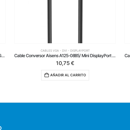
CABLES VGA - DVI - DISPLAYPORT
Cable Conversor Aisens A125-0885/ Mini DisplayPort Macho – HDMI 4K Macho/ 60cm/ Negro
Cable Conversor Aisens A109-0688/ USB Tipo-C Macho – DisplayPort Macho/ Hasta 27W/ 1250Mbps/ 80cm/ Negro
10,99
€
AÑADIR AL CARRITO
O