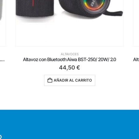
ALTAVOCES
Altavoces con Bluetooth Approx appSPKBT/ 40W/ 2.0/ Blancos
Altavoz con Bluetooth Aiwa BST-250/ 20W/ 2.0
44,50
€
AÑADIR AL CARRITO
O