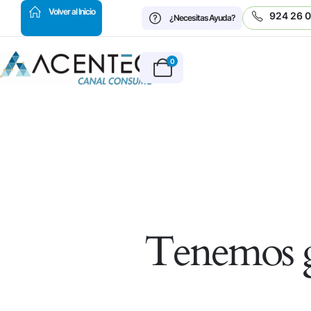
HOT
Volver al Inicio
924 26 
¿Necesitas Ayuda?
0
Tenemos g