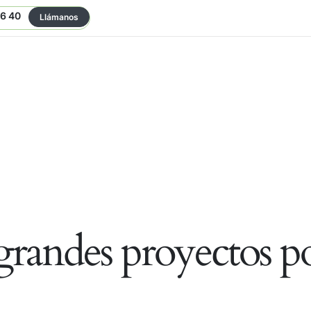
06 40
Llámanos
randes proyectos po