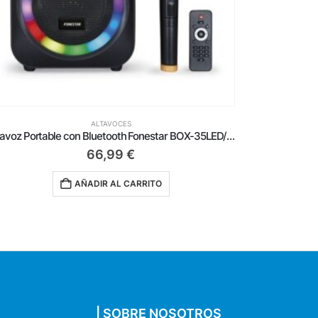
ALTAVOCES
Altavoz Portable con Bluetooth Fonestar BOX-35LED/ 35W/ 1.0
Altavoz con
66,99
€
AÑADIR AL CARRITO
| SOBRE NOSOTROS