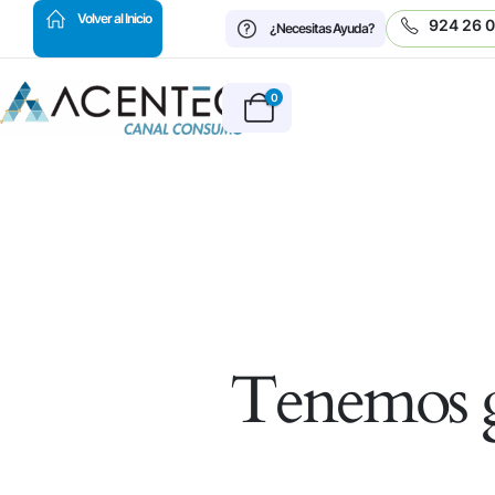
HOT
Volver al Inicio
924 26 
¿Necesitas Ayuda?
0
Tenemos g