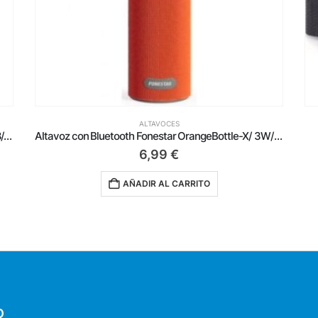
ALTAVOCES
Altavoz Portable con Bluetooth Fonestar Malibu-308/ 100W
Altavoz con Bluetooth Fonestar OrangeBottle-X/ 3W/ 1.0/ Naranja
6,99
€
AÑADIR AL CARRITO
O