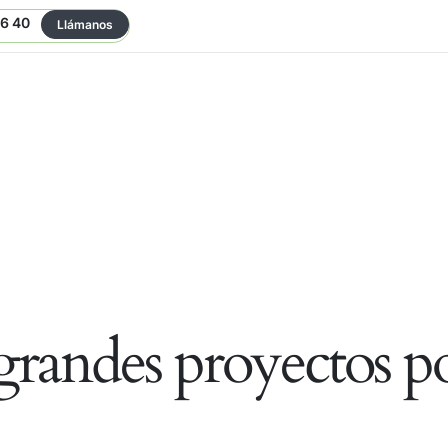
06 40
Llámanos
randes proyectos po