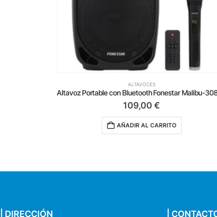
ALTAVOCES
N/ 12W/ 1.0
109,00
€
AÑADIR AL CARRITO
| DIRECCIÓN
| CONTACT