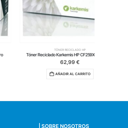
TÓNER RECICLADO HP
Tóner Reciclado Karkemis HP CF259X XL/ Negro
Tóner R
62,99
€
AÑADIR AL CARRITO
| SOBRE NOSOTROS