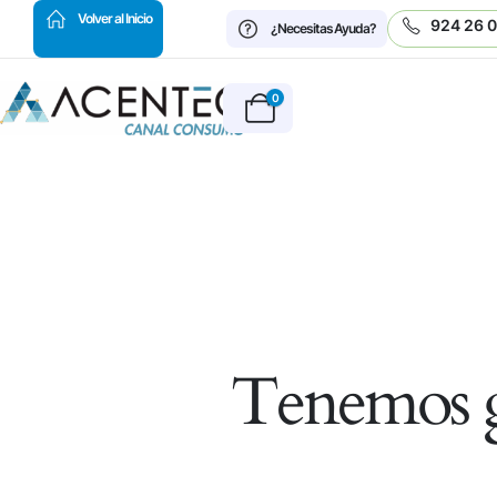
HOT
Volver al Inicio
924 26 
¿Necesitas Ayuda?
0
Tenemos g