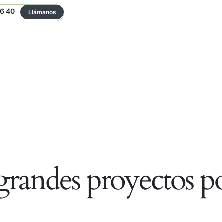
06 40
Llámanos
randes proyectos po