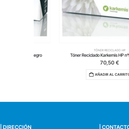
TÓNER RECICLADO HP
0L/ Negro
Tóner Reciclado Karkemis HP nº55X/ Negro
70,50
€
AÑADIR AL CARRITO
| DIRECCIÓN
| CONTACT