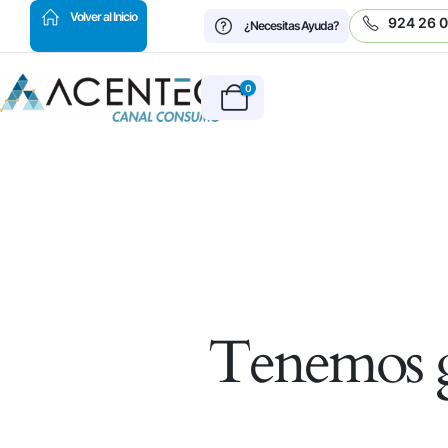
HOT
Volver al Inicio
924 26 
¿Necesitas Ayuda?
0
Tenemos g