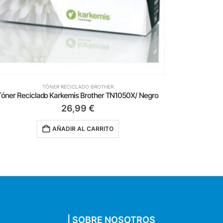
TÓNER RECICLADO BROTHER
Tóner Reciclado Karkemis Brother TN1050X/ Negro
Tóner Reci
26,99
€
AÑADIR AL CARRITO
| SOBRE NOSOTROS