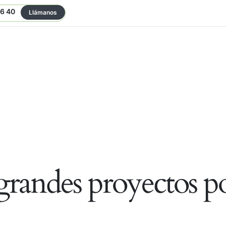
06 40
Llámanos
randes proyectos po