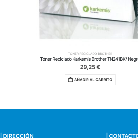
TÓNER RECICLADO BROTHER
Tambor de Imagen Karkemis Reciclado Brother DR-2400/ Negro
Tóner Reciclado Karkemis Brother TN241BK/ Negr
29,25
€
AÑADIR AL CARRITO
| DIRECCIÓN
| CONTACT