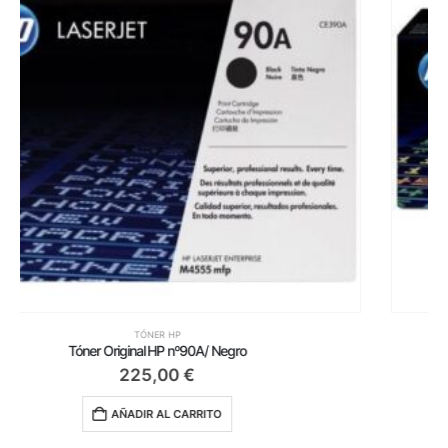
TÓNER HP
Tambor de Imagen HP nº126A/ Negro/ Tricolor
105,00
€
AÑADIR AL CARRITO