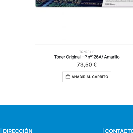
TÓNER HP
illo
Tóner Original HP nº55A/ Negro
195,00
€
AÑADIR AL CARRITO
| DIRECCIÓN
| CONTACT