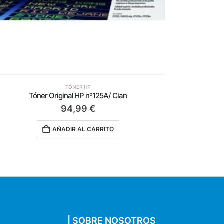
TÓNER HP
Tóner Original HP nº304A/ Cian
T
159,00
€
AÑADIR AL CARRITO
| SOBRE NOSOTROS