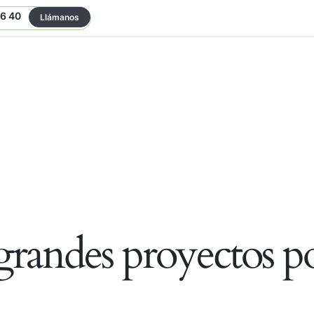
06 40
Llámanos
randes proyectos po