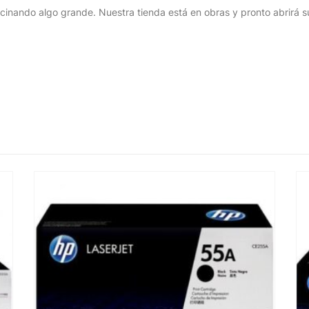
cinando algo grande. Nuestra tienda está en obras y pronto abrirá s