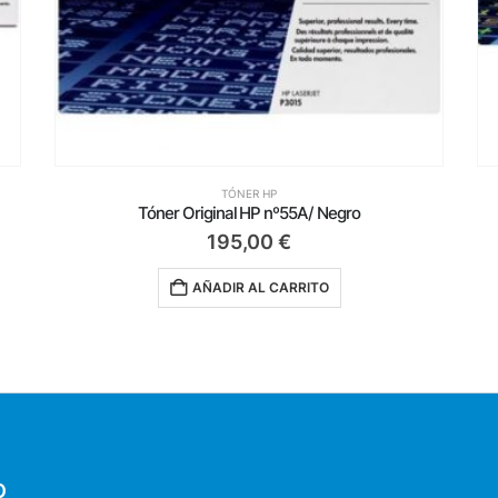
TÓNER HP
Tóner Original HP nº125A/ Cian
94,99
€
AÑADIR AL CARRITO
O