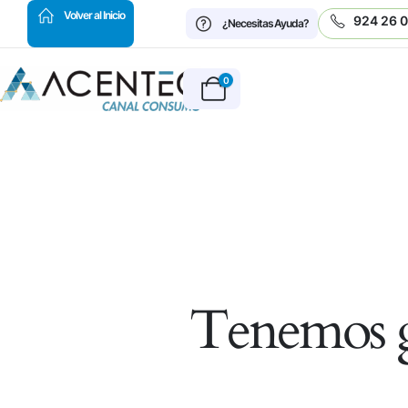
HOT
Volver al Inicio
924 26 
¿Necesitas Ayuda?
0
Tenemos g