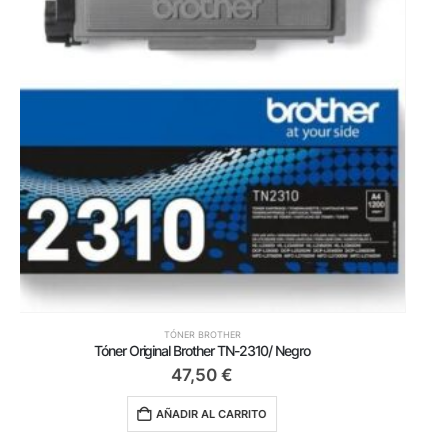
TÓNER BROTHER
Tóner Original Brother TN241CMY Multipack/ Cian/ Magenta/ Amarillo
195,00
€
AÑADIR AL CARRITO