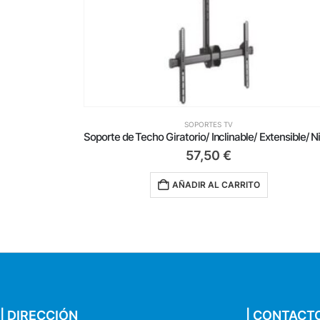
SOPORTES TV
Soporte de Techo Giratorio/ Inclinable/ Extensible/ Nivelable Aisens CT70TSLE-033 para TV de 37-70’/ hasta 50kg
299,00
€
AÑADIR AL CARRITO
| DIRECCIÓN
| CONTACT