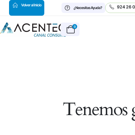
HOT
Volver al Inicio
924 26 
¿Necesitas Ayuda?
0
Tenemos g