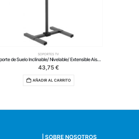
SOPORTES TV
Soporte de Mesa Inclinable/ Giratorio Aisens DT86TS-291 para TV de 43-86′
68,50
€
AÑADIR AL CARRITO
| SOBRE NOSOTROS