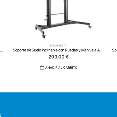
SOPORTES TV
Soporte de Suelo Inclinable con Ruedas y Manivela Aisens FT100TE-171 para TV 60-100’/ hasta 100kg
Soporte de Suelo Inclinable/ Nivelable/ Extensible Aisens FT42TE-261 para TV de 13-42’/ hasta 20kg
43,75
€
AÑADIR AL CARRITO
O