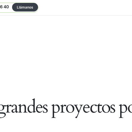
06 40
Llámanos
randes proyectos po