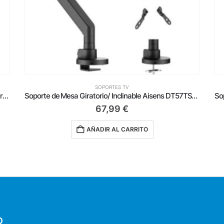
SOPORTES TV
Soporte de Mesa Giratorio/ Inclinable Aisens DT57TSR-307 para TV de 24-57’/ hasta 27kg
Soporte de Techo Giratorio/ Plegable Aisens CT43S-187 para TV de 19-43’/ hasta 20kg
18,25
€
AÑADIR AL CARRITO
O