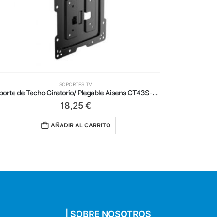
SOPORTES TV
Soporte de Suelo Inclinable con Ruedas y Manivela Aisens FT100TE-125 para TV 60-100’/ hasta 100kg
455,00
€
AÑADIR AL CARRITO
| SOBRE NOSOTROS