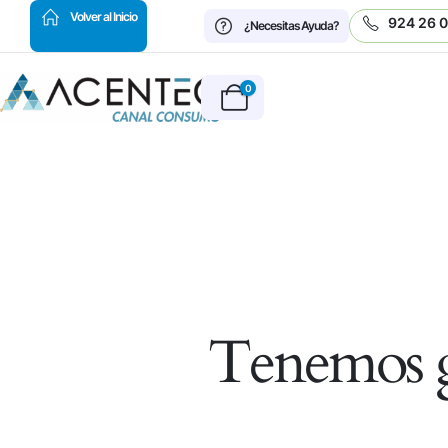
HOT
Volver al Inicio
924 26 
¿Necesitas Ayuda?
0
Tenemos g