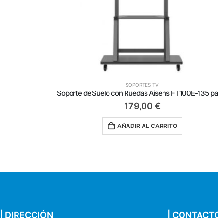
SOPORTES TV
Soporte de Suelo con Ruedas Aisens FT100E-135 para TV 37-100’/ hasta 150kg
67,99
€
AÑADIR AL CARRITO
| DIRECCIÓN
| CONTACT