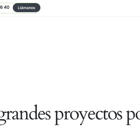
06 40
Llámanos
randes proyectos po