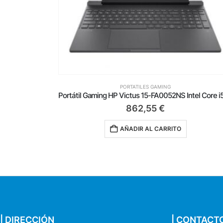
PORTATILES GAMING
Portátil Gaming HP Victus 15-FA0052NS Intel Core i5-12450H/ 32GB/ 1TB SSD/ GeForce RTX3050/ 15.6’/ Sin Sistema Operativo
1.912,55
€
AÑADIR AL CARRITO
| DIRECCIÓN
| CONTACT