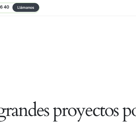
06 40
Llámanos
randes proyectos po