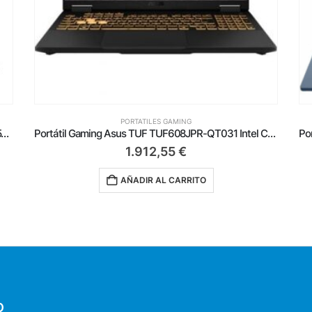
PORTATILES GAMING
Portátil Gaming Asus TUF TUF608JPR-QT031 Intel Core i7-14650HX/ 32GB/ 1TB SSD/ GeForce RTX 5070/ 16’/ Sin Sistema Operativo
Portátil Gaming HP Victus 15-FA2031NS Intel Core i5-13420H/ 16GB/ 512GB SSD/ GeForce RTX 3050/ 15.6’/ Sin Sistema Operativo
812,55
€
AÑADIR AL CARRITO
O