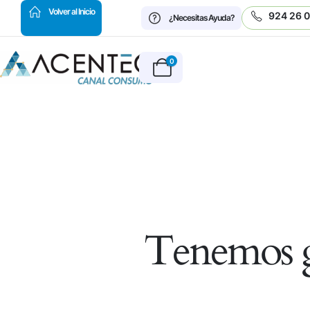
HOT
Volver al Inicio
924 26 
¿Necesitas Ayuda?
0
Tenemos g