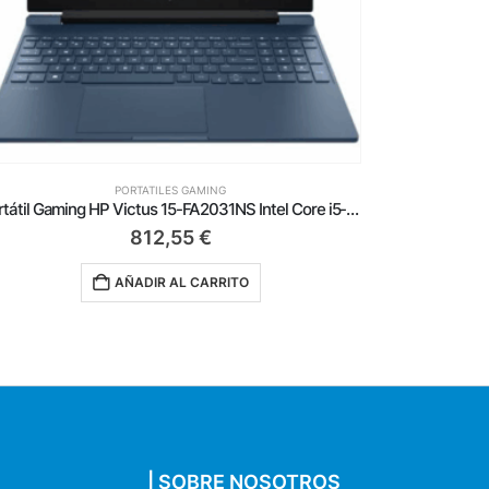
PORTATILES GAMING
Portátil Gaming Asus V16 V3607VU-RP148 Intel Core 5-210H/ 16GB/ 512GB SSD/ GeForce RTX 4050/ 16’/ Sin Sistema Operativo
878,55
€
AÑADIR AL CARRITO
| SOBRE NOSOTROS