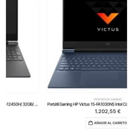
PORTATILES GAMING
Portátil Gaming HP Victus 15-FA1030NS Intel Core i7-13620H/ 16GB/ 1TB SSD/ GeForce RTX 4060/ 15.6’/ Sin Sistema Operativo
1.202,55
€
AÑADIR AL CARRITO