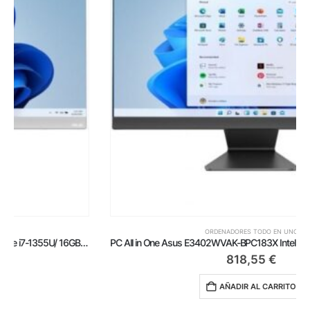
ORDENADORES TODO EN UNO
PC All in One Asus E3402WVAK-BPC183X Intel Core i5-1335U/ 16GB/ 512GB SSD/ 23.8’/ Win11 Pro
818,55
€
AÑADIR AL CARRITO