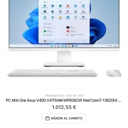
ORDENADORES TODO EN UNO
PC All in One Asus V400 V470VAK-WPE082W Intel Core i7-13620H/ 16GB/ 512GB SSD/ 27’/ Win11
1.012,55
€
AÑADIR AL CARRITO