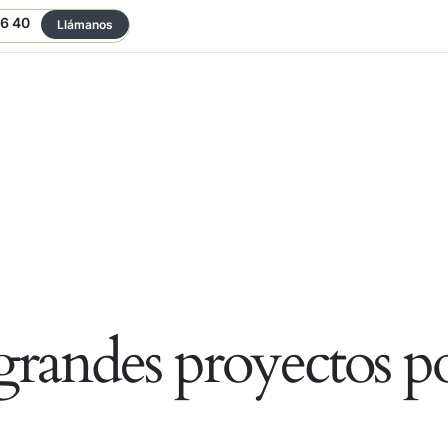
06 40
Llámanos
randes proyectos po