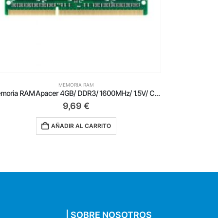
MEMORIA RAM
Memoria RAM Corsair Vengeance RGB 2 x 16GB/ DDR5/ 6000MHz/ 1.35V/ CL36/ DIMM
125,00
€
AÑADIR AL CARRITO
| SOBRE NOSOTROS