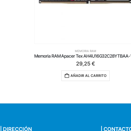
MEMORIA RAM
Memoria RAM Apacer Tex AH4U16G32C28YTBAA-1 16GB/ DDR4/ 3200MHz/ 1.35V/ CL16/20/20/38/ DIMM
9,49
€
AÑADIR AL CARRITO
| DIRECCIÓN
| CONTACT