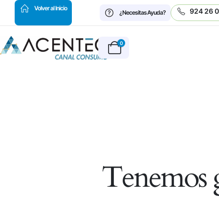
HOT
Volver al Inicio
924 26 
¿Necesitas Ayuda?
0
Tenemos g