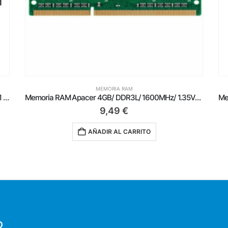
MEMORIA RAM
Memoria RAM Apacer 4GB/ DDR3L/ 1600MHz/ 1.35V/ SODIMM
Memoria RAM Apacer 4GB/ DDR3/ 1600MHz/ 1.5V/ CL11/ SODIMM
9,69
€
AÑADIR AL CARRITO
O