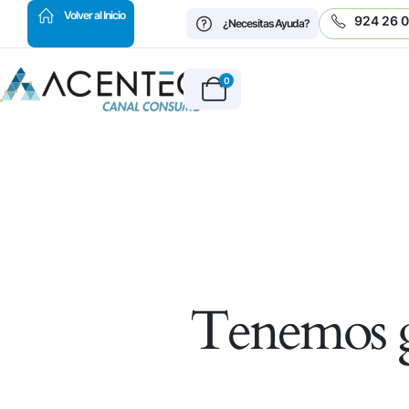
HOT
Volver al Inicio
924 26 
¿Necesitas Ayuda?
0
Tenemos g