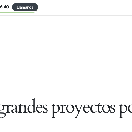
06 40
Llámanos
randes proyectos po