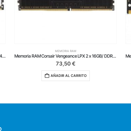
MEMORIA RAM
Memoria RAM Corsair Vengeance LPX 2 x 16GB/ DDR4/ 3600MH/ 1.35V/ CL18/ DIMM
Memoria RAM Corsair Vengeance 16GB/ DDR4/ 2400MHz/ 1.2V/ CL16/ SODIMM
34,50
€
AÑADIR AL CARRITO
O