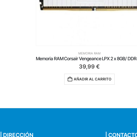
MEMORIA RAM
Memoria RAM Corsair Vengeance LPX 2 x 8GB/ DDR4/ 3200MHz/ 1.35V/ CL16/ DIMM V2
73,50
€
AÑADIR AL CARRITO
| DIRECCIÓN
| CONTACT