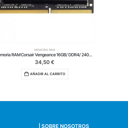
MEMORIA RAM
Memoria RAM Corsair Vengeance RGB 2 x 16GB/ DDR5/ 6000MHz/ 1.35V/ CL36/ DIMM
125,00
€
AÑADIR AL CARRITO
| SOBRE NOSOTROS