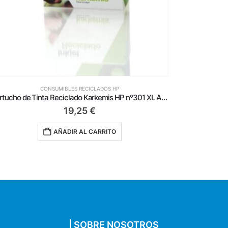
CONSUMIBLES RECICLADOS HP
Cartucho de Tinta Reciclado Karkemis HP nº351 XL Alta Capacidad/ Tricolor
8,29
€
AÑADIR AL CARRITO
| SOBRE NOSOTROS