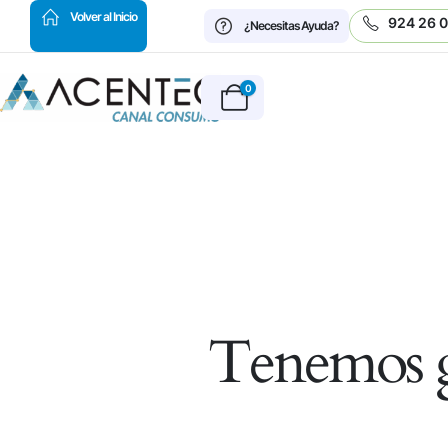
HOT
Volver al Inicio
924 26 
¿Necesitas Ayuda?
0
Tenemos g