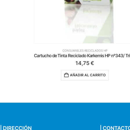
HP
CONSUMIBLES RECICLADOS HP
Cartucho de Tinta Reciclado Karkemis HP nº343/ Tricolor
18,25
€
O
AÑADIR AL CARRITO
| DIRECCIÓN
| CONTACT