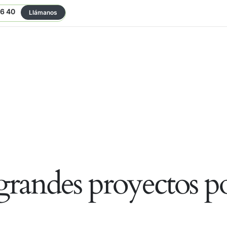
06 40
Llámanos
randes proyectos po