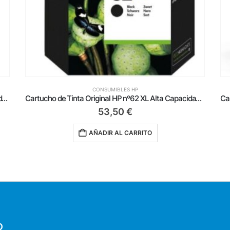
CONSUMIBLES HP
Cartucho de Tinta Original HP nº62 XL Alta Capacidad/ Negro
Cartucho de Tinta Original HP nº950 + nº951 Cian/ Magenta/ Amarillo/ Negro
109,00
€
AÑADIR AL CARRITO
O