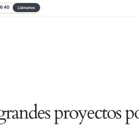
06 40
Llámanos
randes proyectos po