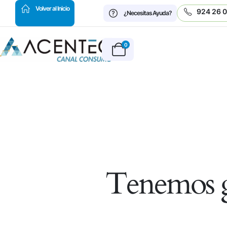
HOT
Volver al Inicio
924 26 
¿Necesitas Ayuda?
0
Tenemos g