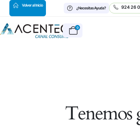
HOT
Volver al Inicio
924 26 
¿Necesitas Ayuda?
0
Tenemos g