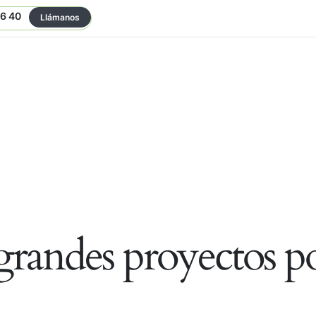
06 40
Llámanos
randes proyectos po