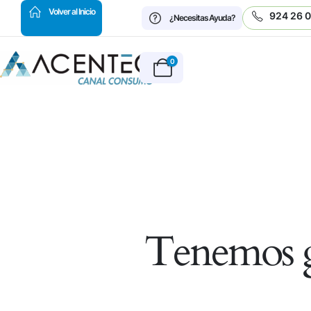
HOT
Volver al Inicio
924 26 
¿Necesitas Ayuda?
0
Tenemos g