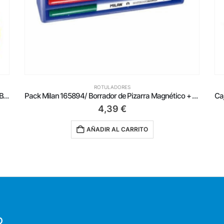
ROTULADORES
Caja de Rotuladores de Punta Redonda para Pizarra Bic Velleda 9581701/ 2mm/ 12 unidades/ Azules
Pack Milan 165894/ Borrador de Pizarra Magnético + 4 Rotuladores para Pizarra/ 3.7mm/ Colores Surtidos
4,39
€
AÑADIR AL CARRITO
O