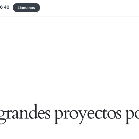
06 40
Llámanos
randes proyectos po