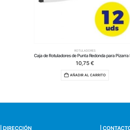
ROTULADORES
Caja de Rotuladores de Punta Redonda para Pizarra Bic Velleda 902088/ 1.5mm/ 12 unidades/ Negros
10,75
€
AÑADIR AL CARRITO
| DIRECCIÓN
| CONTACT