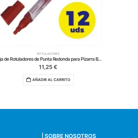
ROTULADORES
Caja de Rotuladores de Punta Redonda para Pizarra Bic Velleda 902089/ 1.5mm/ 12 unidades/ Rojos
11,25
€
AÑADIR AL CARRITO
| SOBRE NOSOTROS