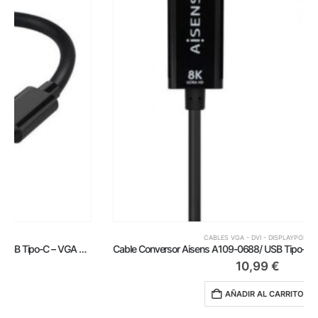
CABLES VGA - DVI - DISPLAYPORT
Cable Conversor Aisens A109-0688/ USB Tipo-C Macho – DisplayPort Macho/ Hasta 27W/ 1250Mbps/ 80cm/ Negro
10,99
€
AÑADIR AL CARRITO